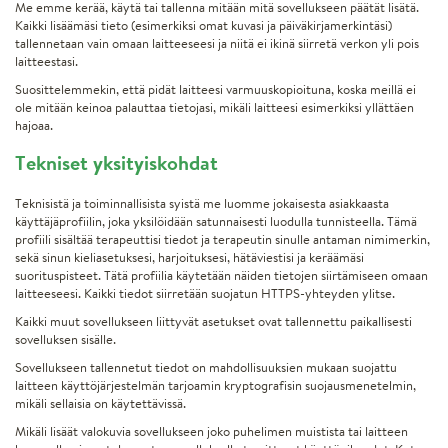
Me emme kerää, käytä tai tallenna mitään mitä sovellukseen päätät lisätä.
Kaikki lisäämäsi tieto (esimerkiksi omat kuvasi ja päiväkirjamerkintäsi)
tallennetaan vain omaan laitteeseesi ja niitä ei ikinä siirretä verkon yli pois
laitteestasi.
Suosittelemmekin, että pidät laitteesi varmuuskopioituna, koska meillä ei
ole mitään keinoa palauttaa tietojasi, mikäli laitteesi esimerkiksi yllättäen
hajoaa.
Tekniset yksityiskohdat
Teknisistä ja toiminnallisista syistä me luomme jokaisesta asiakkaasta
käyttäjäprofiilin, joka yksilöidään satunnaisesti luodulla tunnisteella. Tämä
profiili sisältää terapeuttisi tiedot ja terapeutin sinulle antaman nimimerkin,
sekä sinun kieliasetuksesi, harjoituksesi, hätäviestisi ja keräämäsi
suorituspisteet. Tätä profiilia käytetään näiden tietojen siirtämiseen omaan
laitteeseesi. Kaikki tiedot siirretään suojatun HTTPS-yhteyden ylitse.
Kaikki muut sovellukseen liittyvät asetukset ovat tallennettu paikallisesti
sovelluksen sisälle.
Sovellukseen tallennetut tiedot on mahdollisuuksien mukaan suojattu
laitteen käyttöjärjestelmän tarjoamin kryptografisin suojausmenetelmin,
mikäli sellaisia on käytettävissä.
Mikäli lisäät valokuvia sovellukseen joko puhelimen muistista tai laitteen