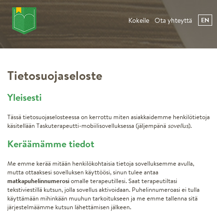
Kokeile
Ota yhteyttä
EN
Tietosuojaseloste
Yleisesti
Tässä tietosuojaselosteessa on kerrottu miten asiakkaidemme henkilötietoja
käsitellään Taskuterapeutti-mobiilisovelluksessa (jäljempänä
sovellus
).
Keräämämme tiedot
Me emme kerää mitään henkilökohtaisia tietoja sovelluksemme avulla,
mutta ottaaksesi sovelluksen käyttöösi, sinun tulee antaa
matkapuhelinnumerosi
omalle terapeutillesi. Saat terapeutiltasi
tekstiviestillä kutsun, jolla sovellus aktivoidaan. Puhelinnumeroasi ei tulla
käyttämään mihinkään muuhun tarkoitukseen ja me emme tallenna sitä
järjestelmäämme kutsun lähettämisen jälkeen.