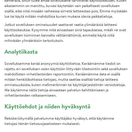
kameralla, sinun tulee antaa sovellukselle tarvittavat käyttöoikeudet. Kuten
aikaisemmin on mainittu, kuviasi käytetään vain paikallisesti sovelluksen
sisällä, eikä niitä missään vaiheessa siirretä laitteestasi pois. Emme myöskään
lue tai käytä mitään mahdollisia kuvien mukana olevia paikkatietoja.
Jotkut sovelluksen ominaisuudet saattavat vaatia ylimääräisiä laitteesi
käyttöoikeuksia. Kysymme niitä ainoastaan siinä tapauksessa, mikäli ne ovat
sovelluksen toiminnan kannalta välttämättömiä, emmekä käytä niitä
mihinkään ylimääräisiin tarkoituksiin.
Analytiikasta
Sovelluksemme kerää anonyymiä käyttötietoa. Keräämämme tiedot on
rajattu eri sovelluksen osien käyttöön liittyvään tilastointiin sekä sovelluksen
mahdollisten virhetilanteiden raportointiin. Keräämämme data ei sisällä
mitään henkilökohtaisia tietojasi, mutta saattaa sisältää tietoja laitteesi
ominaisuuksista, kuten mallimerkinnän tai käyttöjärjestelmän versiotietoja.
Me käytämme näitä tietoja ainoastaan palvelun kehittämiseen ja
virhetilanteiden ratkaisemiseen.
Käyttöehdot ja niiden hyväksyntä
Rekisteröitymällä palvelumme käyttäjäksi hyväksyt, että käytämme
tietojasi tämän tietosuojaselosteen mukaisesti.